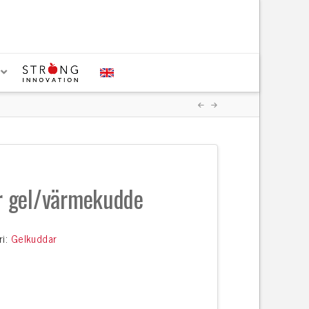
r gel/värmekudde
ri:
Gelkuddar