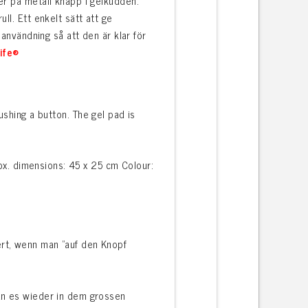
er på metall knapp i gelkudden.
ll. Ett enkelt sätt att ge
 användning så att den är klar för
ife®
shing a button. The gel pad is
rox. dimensions: 45 x 25 cm Colour:
rt, wenn man ”auf den Knopf
an es wieder in dem grossen