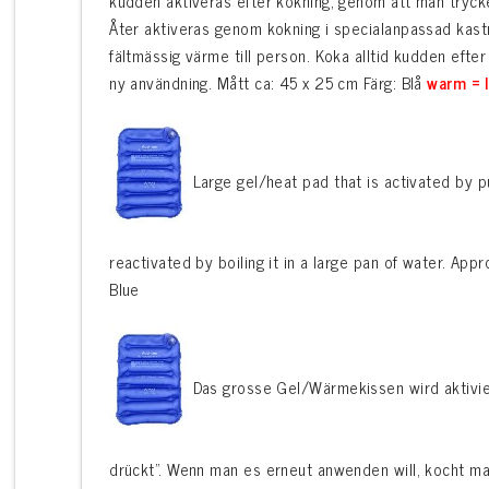
kudden aktiveras efter kokning, genom att man tryck
Åter aktiveras genom kokning i specialanpassad kastru
fältmässig värme till person. Koka alltid kudden efter
ny användning. Mått ca: 45 x 25 cm Färg: Blå
warm = l
Large gel/heat pad that is activated by pu
reactivated by boiling it in a large pan of water. App
Blue
Das grosse Gel/Wärmekissen wird aktivie
drückt”. Wenn man es erneut anwenden will, kocht m