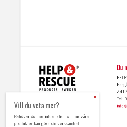
Du n
HELP
Bang
841 
Close
Tel:
the
Vill du veta mer?
Content
info
Dock
Behöver du mer information om hur våra
produkter kan göra din verksamhet