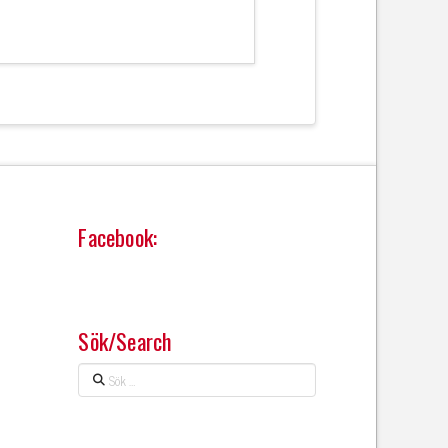
Facebook:
Sök/Search
Sök
…