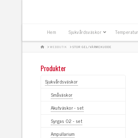
Hem
Sjukvårdsväskor
Temperatur
HOME
WEBBUTIK
STOR GEL/VÄRMEKUDDE
Produkter
Sjukvårdsväskor
Småväskor
Akutväskor - set
Syrgas O2 - set
Ampullarium