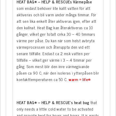
HEAT BAG®
– HELP & RESCUEs Värmepåse
som endast behöver lite kallt vatten för att
aktiveras och bli varm under många timmar. För
att sen lika enkelt åter aktiveras igen, efter att
den kallnat. Heat Bag kan återaktiveras ca 10
gånger, vilket ger totalt cirka 30 – 40 timmars
värme per påse. Du kan när som helst avbryta
värmeprocessen och återuppta den vid ett
senare tillfälle. Endast ca 2 msk vatten per
tillfälle – vilket ger värme i 3 – 4 timmar per
gång. Som mest blir den inre värmegivande
påsen ca 90 C, när den isoleras i ytterpåsen blir
kontakttemperaturen ca 50 C.
warm = life®
HEAT BAG® – HELP & RESCUE’s heat bag
that
only needs a little cold water to be activated
and provide heat for hours and hours. It is easily