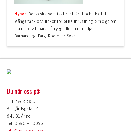
Nyhet!
Benväska som fäst runt låret och i bältet.
Många fack och fickor för olika utrustning. Smidigt om
man inte vill bära på rygg eller runt midja.
Bärhandtag. Färg: Röd eller Svart.
Du når oss på:
HELP & RESCUE
Bangårdsgatan 4
841 31 Ånge
Tel: 0690 – 10095
info@helprescue.com