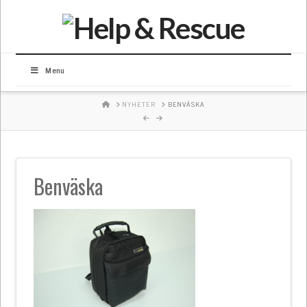
Menu
HOME
NYHETER
BENVÄSKA
Benväska