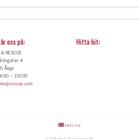
år oss på:
Hitta hit:
 & RESCUE
årdsgatan 4
31 Ånge
 0690 – 10095
@helprescue.com
ENGLISH
© 2025 Help & Rescue Sweden AB