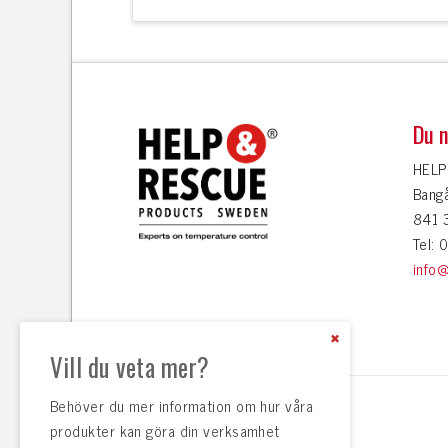
Du n
HELP
Bang
841 
Tel:
info
Close
the
Vill du veta mer?
Content
Dock
Behöver du mer information om hur våra
produkter kan göra din verksamhet