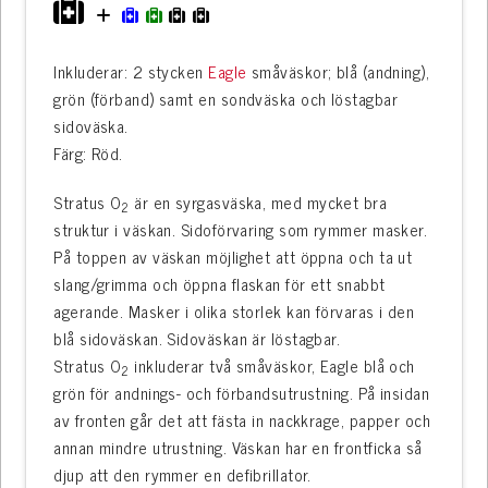
Inkluderar: 2 stycken
Eagle
småväskor; blå (andning),
grön (förband) samt en sondväska och löstagbar
sidoväska.
Färg: Röd.
Stratus O
är en syrgasväska, med mycket bra
2
struktur i väskan. Sidoförvaring som rymmer masker.
På toppen av väskan möjlighet att öppna och ta ut
slang/grimma och öppna flaskan för ett snabbt
agerande. Masker i olika storlek kan förvaras i den
blå sidoväskan. Sidoväskan är löstagbar.
Stratus O
inkluderar två småväskor, Eagle blå och
2
grön för andnings- och förbandsutrustning. På insidan
av fronten går det att fästa in nackkrage, papper och
annan mindre utrustning. Väskan har en frontficka så
djup att den rymmer en defibrillator.