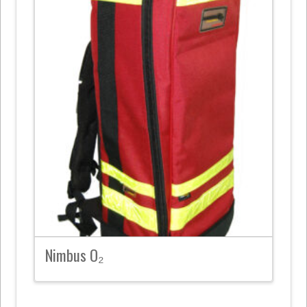
Nimbus O₂