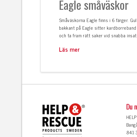
Eagle småväskor
Småväskorna Eagle finns i 6 färger. Gul
bakkant på Eagle sitter kardborreband s
och ta fram rätt saker vid snabba insat
Läs mer
Du n
HELP
Bang
841 