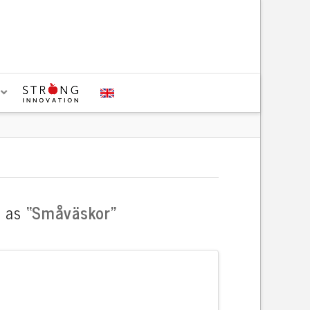
d as
“Småväskor”