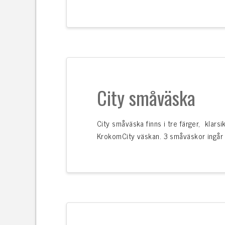
City småväska
City småväska finns i tre färger, klars
KrokomCity väskan. 3 småväskor ingår i