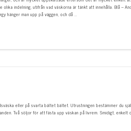
ite olika indelning, utifrån vad väskorna är tänkt att innehålla. Blå – 
ergy hänger man upp på väggen, och då …
sväska eller på svarta bältet bältet. Utrustningen bestämmer du själ
en. Två söljor för att fästa upp väskan på livrem. Smidigt, enkelt o