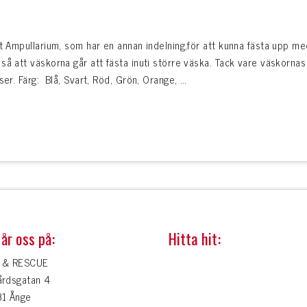
t Ampullarium, som har en annan indelning,för att kunna fästa upp med
å att väskorna går att fästa inuti större väska. Tack vare väskornas
ser. Färg: Blå, Svart, Röd, Grön, Orange, …
år oss på:
Hitta hit:
 & RESCUE
årdsgatan 4
31 Ånge