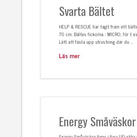
Svarta Bältet
HELP & RESCUE har tagit fram ett bälte
70 cm. Bältes fickorna : MICRO, för t ex 
Lätt att fästa upp utrustning där du …
Läs mer
Energy Småväskor
Energy Småväskor finns i fyra (4) olika