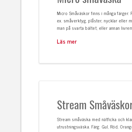
Micro Småväskor finns i många färger. R
ex. småverktyg, plåster, nycklar eller
man på svarta bältet, eller annan livrem
Läs mer
Stream Småväsko
Stream småväska med nätficka och klar
utrustningsväska. Färg: Gul, Röd, Orang