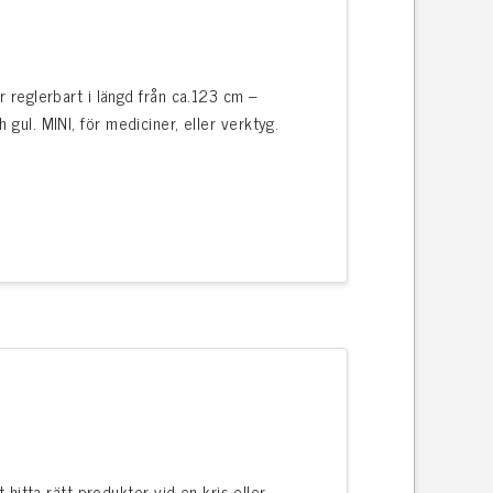
 reglerbart i längd från ca.123 cm –
 gul. MINI, för mediciner, eller verktyg.
hitta rätt produkter vid en kris eller