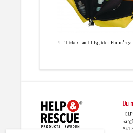
4 nätfickor samt 1 tygficka. Hur många
Du n
HELP
Bang
841 